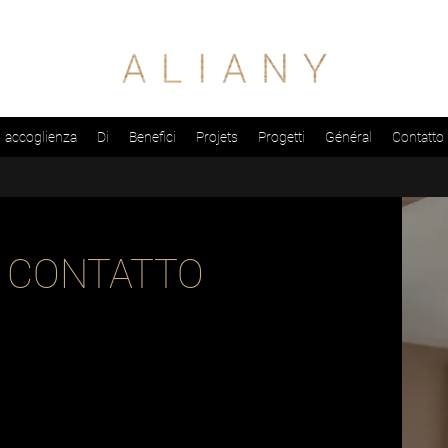
accoglienza
Di
Benefici
Projets
Progetti
Général
Contatto
CONTATTO