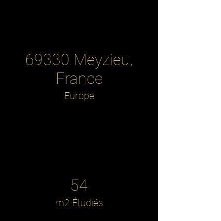
69330 Meyzieu,
France
Europe
54
m2 Étudiés