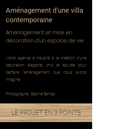
Aménagement d'une villa
contemporaine
Aménagement et mise en
décoration d'un espace de vie
Notre Agence a travaillé à la création d'une
décoration élégante, chic et épurée pour
parfaire l'aménagement que nous avons
imaginé.
Photographe : Sabine Serrad
LE PROJET EN 3 POINTS